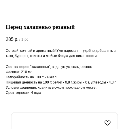
Перец халапеньо резаный
285
р.
/
1 pc
Острый, сочный и ароматный! Уже нарезан — удобно добавлять в
тако, бургеры, салаты и любые блюда для пикантности.
Состав: перец "халапеньо", вода, уксус, соль, чеснок
Фасовка: 210 мл
Калорийность на 100 г: 24 ккал
Пищевая ценность на 100 г: белки - 0,8 г, жиры - 0 г, углеводы - 4,3 г
Условия хранения: хранить в сухом прохладном месте.
Срок годности: 4 года