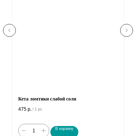
Кета ломтики слабой соли
475
р.
/
1 pc
В корзину