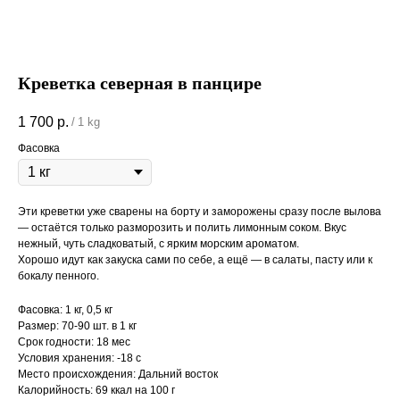
Креветка северная в панцире
1 700
р.
/
1 kg
Фасовка
Эти креветки уже сварены на борту и заморожены сразу после вылова
— остаётся только разморозить и полить лимонным соком. Вкус
нежный, чуть сладковатый, с ярким морским ароматом.
Хорошо идут как закуска сами по себе, а ещё — в салаты, пасту или к
бокалу пенного.
Фасовка: 1 кг, 0,5 кг
Размер: 70-90 шт. в 1 кг
Срок годности: 18 мес
Условия хранения: -18 с
Место происхождения: Дальний восток
Калорийность: 69 ккал на 100 г