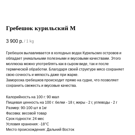
Гребешок курильский М
3 900
р.
/
1 kg
Гребешок вылавливается в холодных водах Курильских островов и
обладает уникальными полезными и вкусовыми качествами. Этого
моллюска можно употреблять как в сыром виде, так и после
термической обработки. Благодаря своей структуре мясо сохраняет
свою сочность и мягкость даже при жарке.
Заморозка гребешков происходит прямо на судне, что позволяет
сохранить свежесть и вкусовые качества.
Калорийность на 100 г: 90 ккал
Пищевая ценность на 100 г: белки - 18 г, жиры - 2 г, углеводы - 2 г
Размер: 90-100 шт в 1кг
Фасовка: весовой товар
Срок годности: 24 мес
Условия хранения: -18°С
Место происхождения: Дальний Восток