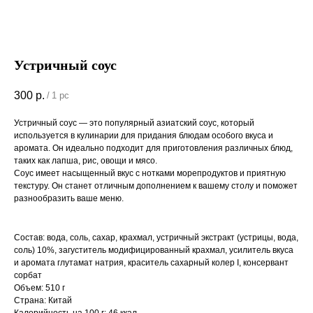
Устричный соус
300
р.
/
1 pc
Устричный соус — это популярный азиатский соус, который
используется в кулинарии для придания блюдам особого вкуса и
аромата. Он идеально подходит для приготовления различных блюд,
таких как лапша, рис, овощи и мясо.
Соус имеет насыщенный вкус с нотками морепродуктов и приятную
текстуру. Он станет отличным дополнением к вашему столу и поможет
разнообразить ваше меню.
Состав: вода, соль, сахар, крахмал, устричный экстракт (устрицы, вода,
соль) 10%, загуститель модифицированный крахмал, усилитель вкуса
и аромата глутамат натрия, краситель сахарный колер I, консервант
сорбат
Объем: 510 г
Страна: Китай