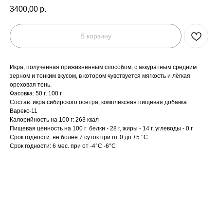
3400,00
р.
В корзину
Икра, полученная прижизненным способом, с аккуратным средним
зерном и тонким вкусом, в котором чувствуется мягкость и лёгкая
ореховая тень.
Фасовка: 50 г, 100 г
Состав: икра сибирского осетра, комплексная пищевая добавка
Варекс-11
Калорийность на 100 г: 263 ккал
Пищевая ценность на 100 г: белки - 28 г, жиры - 14 г, углеводы - 0 г
Срок годности: не более 7 суток при от 0 до +5 °C
Срок годности: 6 мес. при от -4°C -6°C