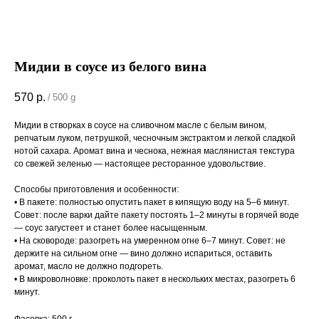
Мидии в соусе из белого вина
570
р.
/
500 g
Мидии в створках в соусе на сливочном масле с белым вином,
репчатым луком, петрушкой, чесночным экстрактом и легкой сладкой
нотой сахара. Аромат вина и чеснока, нежная маслянистая текстура
со свежей зеленью — настоящее ресторанное удовольствие.
Способы приготовления и особенности:
• В пакете: полностью опустить пакет в кипящую воду на 5–6 минут.
Совет: после варки дайте пакету постоять 1–2 минуты в горячей воде
— соус загустеет и станет более насыщенным.
• На сковороде: разогреть на умеренном огне 6–7 минут. Совет: не
держите на сильном огне — вино должно испариться, оставить
аромат, масло не должно подгореть.
• В микроволновке: проколоть пакет в нескольких местах, разогреть 6
минут.