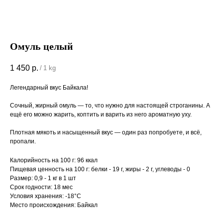
Омуль целый
1 450
р.
/
1 kg
Легендарный вкус Байкала!
Сочный, жирный омуль — то, что нужно для настоящей строганины. А
ещё его можно жарить, коптить и варить из него ароматную уху.
Плотная мякоть и насыщенный вкус — один раз попробуете, и всё,
пропали.
Калорийность на 100 г: 96 ккал
Пищевая ценность на 100 г: белки - 19 г, жиры - 2 г, углеводы - 0
Размер: 0,9 - 1 кг в 1 шт
Срок годности: 18 мес
Условия хранения: -18°С
Место происхождения: Байкал